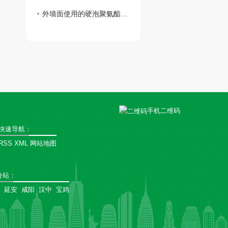
外墙面使用的硬泡聚氨酯复合陶瓷薄板一体板有何魅力？
手机二维码
快速导航：
RSS
XML
网站地图
分站
：
延安
咸阳
汉中
宝鸡