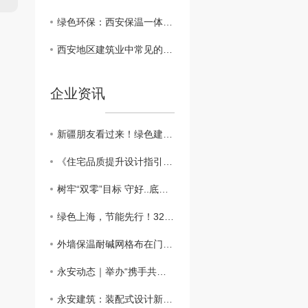
绿色环保：西安保温一体板在建筑行业的可持续发展
西安地区建筑业中常见的保温一体板材料对比
企业资讯
新疆朋友看过来！绿色建筑新篇章：外墙外保温助力新疆可持续发展
​《住宅品质提升设计指引》：鼓励按照近零能耗建筑建设
树牢“双零”目标 守好..底线，做好外墙保温工程
绿色上海，节能先行！3200万平方米建筑穿上“保温外衣”，外墙保温材料助力城市绿色发展
外墙保温耐碱网格布在门窗口翻包做法？？
永安动态｜举办“携手共进、关怀员工”主题活动
永安建筑：装配式设计新突破，硬泡聚氨酯复合陶瓷薄板一体板方案，成本降低，施工效率高