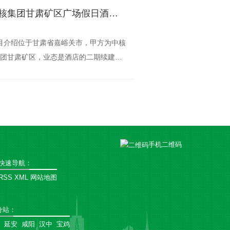
中核集团甘肃矿区广场假日酒店应用永安建筑硬泡聚氨酯保温一体板
目介绍位于甘肃省嘉峪关市，甲方为中核
北塬新城项目位于陕
团甘肃矿区，业态是酒店的二期续建项
区北部。该建筑占地面
，主要以接待**、会议培训、餐饮为主，项
约50万㎡。北塬新城
建筑面积2万平方米，保温面积6000多平
密集的小区。对于外
米。全部采用西安永安建筑的硬泡聚氨酯
性，美观性，耐候性
复
手机二维码
快速导航：
RSS
XML
网站地图
分站
：
延安
咸阳
汉中
宝鸡