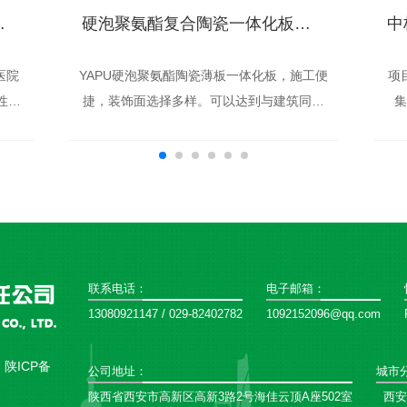
平中西医结合医院
硬泡聚氨酯复合陶瓷一体化板应用于汉阴睿正东尚明珠
医院
YAPU硬泡聚氨酯陶瓷薄板一体化板，施工便
项
性能
捷，装饰面选择多样。可以达到与建筑同体
集
合医
寿命，成为越来越多的建筑工程的选择！硬
目
安永
泡聚氨酯复合陶瓷一体化板应用于汉阴睿正
目总
期，
东尚明珠项目名称：汉阴睿正东尚明珠商业
方
综合体
联系电话：
电子邮箱：
13080921147 / 029-82402782
1092152096@qq.com
：
陕ICP备
公司地址：
城市
陕西省西安市高新区高新3路2号海佳云顶A座502室
西安