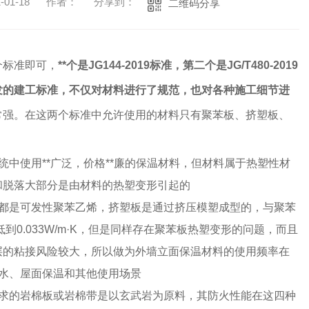
01-18
作者：
分享到：
二维码分享
个标准即可，
**个是JG144-2019标准，第二个是JG/T480-2019
发的建工标准，不仅对材料进行了规范，也对各种施工细节进
常强。在这两个标准中允许使用的材料只有聚苯板、挤塑板、
统中使用**广泛，价格**廉的保温材料，但材料属于热塑性材
和脱落大部分是由材料的热塑变形引起的
料都是可发性聚苯乙烯，挤塑板是通过挤压模塑成型的，与聚苯
*降低到0.033W/m·K，但是同样存在聚苯板热塑变形的问题，而且
层的粘接风险较大，所以做为外墙立面保温材料的使用频率在
防水、屋面保温和其他使用场景
要求的岩棉板或岩棉带是以玄武岩为原料，其防火性能在这四种