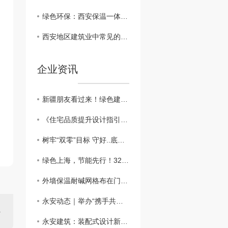
绿色环保：西安保温一体板在建筑行业的可持续发展
西安地区建筑业中常见的保温一体板材料对比
企业资讯
新疆朋友看过来！绿色建筑新篇章：外墙外保温助力新疆可持续发展
​《住宅品质提升设计指引》：鼓励按照近零能耗建筑建设
树牢“双零”目标 守好..底线，做好外墙保温工程
绿色上海，节能先行！3200万平方米建筑穿上“保温外衣”，外墙保温材料助力城市绿色发展
外墙保温耐碱网格布在门窗口翻包做法？？
永安动态｜举办“携手共进、关怀员工”主题活动
永安建筑：装配式设计新突破，硬泡聚氨酯复合陶瓷薄板一体板方案，成本降低，施工效率高