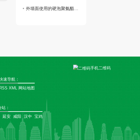
外墙面使用的硬泡聚氨酯复合陶瓷薄板一体板有何魅力？
手机二维码
快速导航：
RSS
XML
网站地图
分站
：
延安
咸阳
汉中
宝鸡