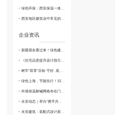
绿色环保：西安保温一体板在建筑行业的可持续发展
西安地区建筑业中常见的保温一体板材料对比
企业资讯
新疆朋友看过来！绿色建筑新篇章：外墙外保温助力新疆可持续发展
​《住宅品质提升设计指引》：鼓励按照近零能耗建筑建设
树牢“双零”目标 守好..底线，做好外墙保温工程
绿色上海，节能先行！3200万平方米建筑穿上“保温外衣”，外墙保温材料助力城市绿色发展
外墙保温耐碱网格布在门窗口翻包做法？？
永安动态｜举办“携手共进、关怀员工”主题活动
永安建筑：装配式设计新突破，硬泡聚氨酯复合陶瓷薄板一体板方案，成本降低，施工效率高