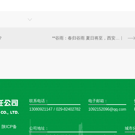
？
**谷雨：春归谷雨 夏日将至，西安永安建筑用品质乘风而上..
联系电话：
电子邮箱：
13080921147 / 029-82402782
1092152096@qq.com
：
陕ICP备
公司地址：
城市