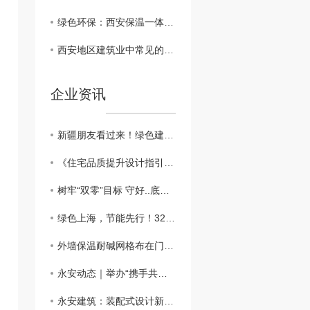
绿色环保：西安保温一体板在建筑行业的可持续发展
西安地区建筑业中常见的保温一体板材料对比
企业资讯
新疆朋友看过来！绿色建筑新篇章：外墙外保温助力新疆可持续发展
​《住宅品质提升设计指引》：鼓励按照近零能耗建筑建设
树牢“双零”目标 守好..底线，做好外墙保温工程
绿色上海，节能先行！3200万平方米建筑穿上“保温外衣”，外墙保温材料助力城市绿色发展
外墙保温耐碱网格布在门窗口翻包做法？？
永安动态｜举办“携手共进、关怀员工”主题活动
永安建筑：装配式设计新突破，硬泡聚氨酯复合陶瓷薄板一体板方案，成本降低，施工效率高