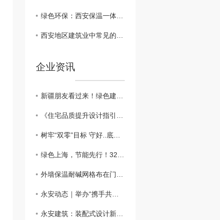
绿色环保：西安保温一体板在建筑行业的可持续发展
西安地区建筑业中常见的保温一体板材料对比
企业资讯
新疆朋友看过来！绿色建筑新篇章：外墙外保温助力新疆可持续发展
​《住宅品质提升设计指引》：鼓励按照近零能耗建筑建设
树牢“双零”目标 守好..底线，做好外墙保温工程
绿色上海，节能先行！3200万平方米建筑穿上“保温外衣”，外墙保温材料助力城市绿色发展
外墙保温耐碱网格布在门窗口翻包做法？？
永安动态｜举办“携手共进、关怀员工”主题活动
永安建筑：装配式设计新突破，硬泡聚氨酯复合陶瓷薄板一体板方案，成本降低，施工效率高