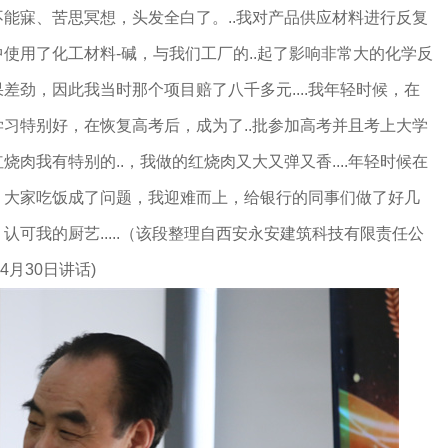
能寐、苦思冥想，头发全白了。..我对产品供应材料进行反复
使用了化工材料-碱，与我们工厂的..起了影响非常大的化学反
差劲，因此我当时那个项目赔了八千多元....我年轻时候，在
习特别好，在恢复高考后，成为了..批参加高考并且考上大学
红烧肉我有特别的..，我做的红烧肉又大又弹又香....年轻时候在
，大家吃饭成了问题，我迎难而上，给银行的同事们做了好几
可我的厨艺.....（该段整理自西安永安建筑科技有限责任公
4月30日讲话)