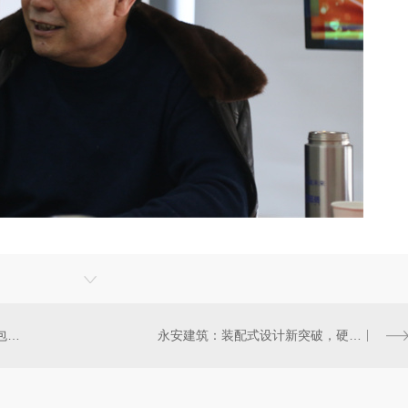
外墙保温耐碱网格布在门窗口翻包做法？？
永安建筑：装配式设计新突破，硬泡聚氨酯复合陶瓷薄板一体板方案，成本降低，施工效率高