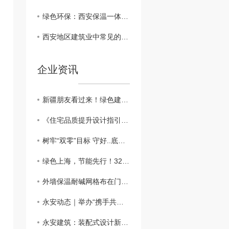
绿色环保：西安保温一体板在建筑行业的可持续发展
西安地区建筑业中常见的保温一体板材料对比
企业资讯
新疆朋友看过来！绿色建筑新篇章：外墙外保温助力新疆可持续发展
​《住宅品质提升设计指引》：鼓励按照近零能耗建筑建设
树牢“双零”目标 守好..底线，做好外墙保温工程
绿色上海，节能先行！3200万平方米建筑穿上“保温外衣”，外墙保温材料助力城市绿色发展
外墙保温耐碱网格布在门窗口翻包做法？？
永安动态｜举办“携手共进、关怀员工”主题活动
永安建筑：装配式设计新突破，硬泡聚氨酯复合陶瓷薄板一体板方案，成本降低，施工效率高