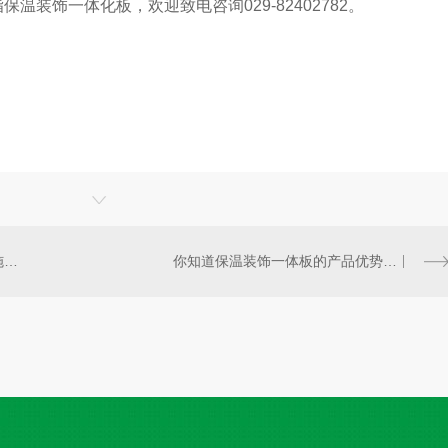
温装饰一体化板，欢迎致电咨询029-82402782。
西安聚氨酯复合板应用**变电站施工流程及注意事项
你知道保温装饰一体板的产品优势吗？