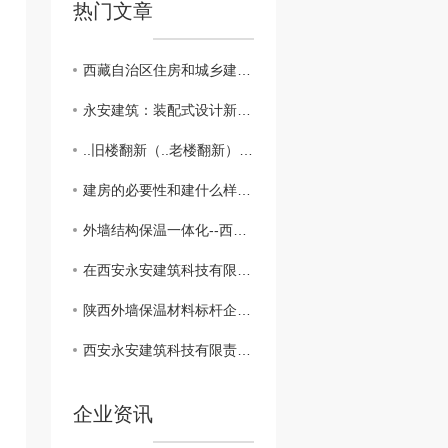
热门文章
西藏自治区住房和城乡建设厅推广应用绿色节能环保，为引资引技术提供便利！西安永安建筑科技有限责任公司把建筑节能进行到底！
永安建筑：装配式设计新突破，硬泡聚氨酯复合陶瓷薄板一体板方案，成本降低，施工效率高
..旧楼翻新（..老楼翻新）选择西安永安建筑科技有限责任公司
建房的必要性和建什么样的房子？西安永安建筑科技有限责任公司可以帮您设计加提供材料！
外墙结构保温一体化--西安永安建筑科技有限责任公司建筑保温与结构一体化技术
在西安永安建筑科技有限责任公司，总有一个项目喂饱过你的“位”，对上了你的眼
陕西外墙保温材料标杆企业：西安永安建筑科技有限责任公司 不凡！勇往直前！
西安永安建筑科技有限责任公司召开外墙保温材料研讨会
企业资讯