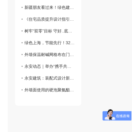
新疆朋友看过来！绿色建筑新篇章：外墙外保温助力新疆可持续发展
​《住宅品质提升设计指引》：鼓励按照近零能耗建筑建设
树牢“双零”目标 守好..底线，做好外墙保温工程
绿色上海，节能先行！3200万平方米建筑穿上“保温外衣”，外墙保温材料助力城市绿色发展
外墙保温耐碱网格布在门窗口翻包做法？？
永安动态｜举办“携手共进、关怀员工”主题活动
永安建筑：装配式设计新突破，硬泡聚氨酯复合陶瓷薄板一体板方案，成本降低，施工效率高
外墙面使用的硬泡聚氨酯复合陶瓷薄板一体板有何魅力？