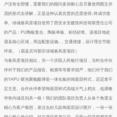
户没有全部懂，需要我们的顾问多加耐心且尽量使用图文并
茂的形式去讲解，正是这种认真负责的态度使得..终成功签
单。绿城春风里项目使用了西安永安建筑科技有限责任公司
的产品：PU陶板复合、陶板单板、粘结砂浆。该项目地处
眉县核心区域，周边配套设施..，交通便捷，设计理念节能
环保。（眉县滨河新区绿城春风里项目）
与春风里项目相比，另一个庆阳人民银行项目，当时合作伙
伴对于我们的产品报告、检测等等要求很严，他们对于我们
的YAPU 硬泡聚氨酯薄瓷一体化板的饰面层样式，迟迟拿不
定主意。合作伙伴希望饰面层样式高端大气上档次，低调奢
华有内涵且别具一格！我们的团队项目负责人从各个角度去
精心为客户着想，发过去好几款饰面层设计图片，一张一张
细心耐心地介绍。好在项目签单以后，后面一切流程都非常