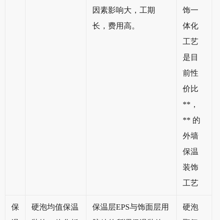
因素影响大，工期
饰一
长，费用高。
体化
工艺
是目
前性
价比
**，
** 的
外墙
保温
装饰
工艺
保
硬泡均值保温
保温层EPS与饰面层用
硬泡