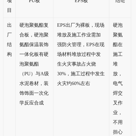
项
PU板
EPS板
结论
目
出
硬泡聚氨酯复
EPS出厂为裸板，现场
硬泡
厂
合板，硬泡聚
堆放及施工作业需加
聚氨
结
氨酯保温装饰
强防火管理，EPS在现
酯在
构
一体化板有硬
场材料堆放过程中发
施工
泡聚氨酯
生火灾事故占火烧
堆
（PU）与A级
30%，施工过程中发生
放，
水泥卷材，装
火灾约60%左右
电气
饰饰面一次化
焊交
学反应合成
叉作
业，
不用
担心