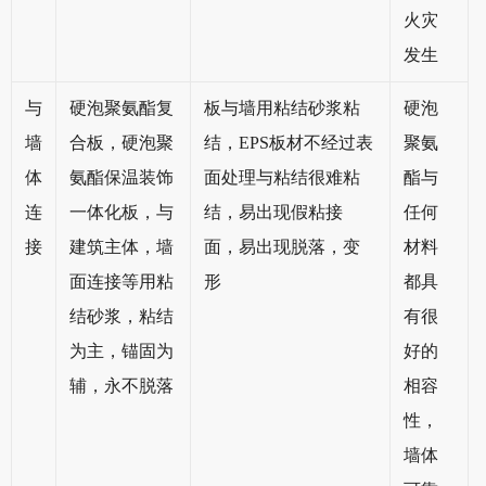
火灾
发生
与
硬泡聚氨酯复
板与墙用粘结砂浆粘
硬泡
墙
合板，硬泡聚
结，EPS板材不经过表
聚氨
体
氨酯保温装饰
面处理与粘结很难粘
酯与
连
一体化板，与
结，易出现假粘接
任何
接
建筑主体，墙
面，易出现脱落，变
材料
面连接等用粘
形
都具
结砂浆，粘结
有很
为主，锚固为
好的
辅，永不脱落
相容
性，
墙体