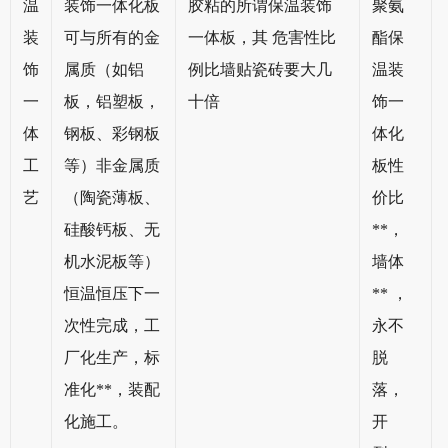
温
装饰一体化板
胶粘的所谓保温装饰
聚氨
装
可与所有的金
一体板，其 危害性比
酯保
饰
属质（如铝
例比墙贴瓷砖要大几
温装
一
板，铝塑板，
十倍
饰一
体
钢板、彩钢板
体化
工
等）非金属质
板性
艺
（陶瓷薄板、
价比
硅酸钙板、无
**，
机水泥板等）
墙体
恒温恒压下一
** ，
次性完成，工
永不
厂化生产，标
脱
准化**，装配
落，
化施工。
开