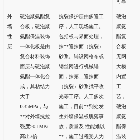
可靠
外
硬泡聚氨酯复
抗裂保护层由多遍工
硬泡
墙
合板，硬泡聚
序，人工现场施工。
聚氨
性
氨酯保温装饰
包括板与界面处理，
酯复
层
一体化板是由
抹**遍抹面（抗裂）
合板
复合材料装饰
砂浆。铺设网格布或
无网
面层与硬泡聚
钢丝网进行机械锚
大模
氨酯一体化合
固，抹第二遍抹面
内置
成，其粘结力
（抗裂）砂浆找平收
工
大于
光等工序。人工多次
艺，
0.35MPa，与
施工，目前**到处发
硬泡
**对外墙抗拉
生外墙保温板脱落事
聚氨
强度≥0.1MPa
故，质量及 性能难以
酯保
高出3倍
**，施工过程受人为
温装