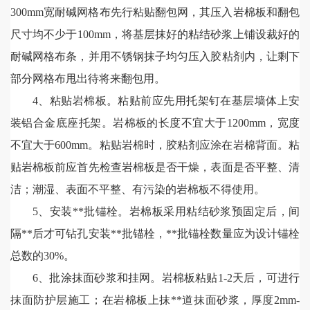
300mm宽耐碱网格布先行粘贴翻包网，其压入岩棉板和翻包
尺寸均不少于100mm，将基层抹好的粘结砂浆上铺设裁好的
耐碱网格布条，并用不锈钢抹子均匀压入胶粘剂内，让剩下
部分网格布甩出待将来翻包用。
4、粘贴岩棉板。粘贴前应先用托架钉在基层墙体上安
装铝合金底座托架。岩棉板的长度不宜大于1200mm，宽度
不宜大于600mm。粘贴岩棉时，胶粘剂应涂在岩棉背面。粘
贴岩棉板前应首先检查岩棉板是否干燥，表面是否平整、清
洁；潮湿、表面不平整、有污染的岩棉板不得使用。
5、安装**批锚栓。岩棉板采用粘结砂浆预固定后，间
隔**后才可钻孔安装**批锚栓，**批锚栓数量应为设计锚栓
总数的30%。
6、批涂抹面砂浆和挂网。岩棉板粘贴1-2天后，可进行
抹面防护层施工；在岩棉板上抹**道抹面砂浆，厚度2mm-