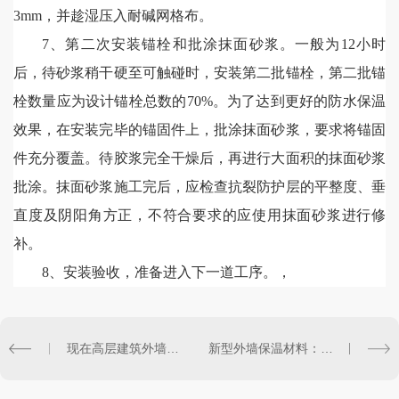
3mm，并趁湿压入耐碱网格布。
7、第二次安装锚栓和批涂抹面砂浆。一般为12小时
后
，待砂浆稍干硬至可触碰时，安装第二批锚栓，第二批锚
栓数量应为设计锚栓总数的
70%。为了达到更好的防水保温
效果，在安装完毕的锚固件上，批涂抹面砂浆，要求将锚固
件充分覆盖。待胶浆完全干燥后，再进行大面积的抹面砂浆
批涂。抹面砂浆施工完后，应检查抗裂防护层的平整度、垂
直度及阴阳角方正，不符合要求的应使用抹面砂浆进行修
补。
8、安装验收，准备进入下一道工序。，
现在高层建筑外墙保温防火等级要求是多少呢？
新型外墙保温材料：硬泡聚氨酯陶瓷一体板