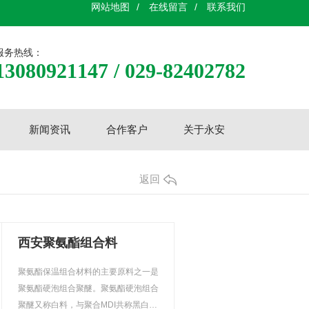
网站地图
/
在线留言
/
联系我们
服务热线：
13080921147 / 029-82402782
新闻资讯
合作客户
关于永安
返回
西安聚氨酯组合料
聚氨酯保温组合材料的主要原料之一是
聚氨酯硬泡组合聚醚。聚氨酯硬泡组合
聚醚又称白料，与聚合MDI共称黑白