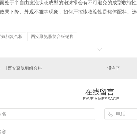
而处于半自由发泡状态成型的泡沫常会有不可避免的成型收缩性
效果下降、外观不雅等现象，如何严控该收缩性是罐体配料、选
聚氨脂复合板
西安聚氨脂复合板销售
西安硬泡聚氨酯复合荔枝面陶瓷薄板保温装饰一体板
西安岩棉复合抛光面陶瓷薄板保温装饰一体板
西安聚氨酯组合料
没有了
在线留言
LEAVE A MESSAGE