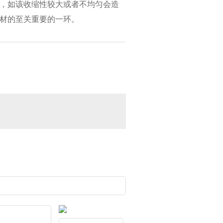
，如该收缩性较大或者不均匀会造
材的至关重要的一环。
西安硬泡聚氨酯复合浅荔枝面陶瓷薄板保温装饰一体板