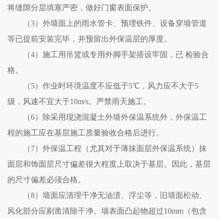
将缝隙分层填塞严密，做好门窗表面保护。
（
3
）外墙面上的雨水管卡、预埋铁件、设备穿墙管道
等已提前安装完毕，并预留出外保温层的厚度。
（
4
）施工用吊篮或专用外脚手架搭设牢固，已 检验合
格。
（
5
）作业时环境温度不应低于
5
℃，风力应不大于
5
级，风速不宜大于
10m/s
。严禁雨天施工。
（
6
）除采用现浇混凝土外墙外保温系统外，外保温工
程的施工应在基层施工质量验收合格后进行。
（
7
）外保温工程（尤其对于薄抹面层外保温系统）抹
面层和饰面层尺寸偏差很大程度上取决于基层。因此，基层
的尺寸偏差必须合格。
（
8
）墙面应清理干净无油渍、浮尘等，旧墙面松动、
风化部分应剔凿清除干净。墙表面凸起物超过
10mm
（包含