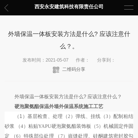
西安永安建筑科技有限责任公司
外墙保温一体板安装方法是什么? 应该注意什
么？。
发布时间：2021-05-07
作者：
分享到：
二维码分享
外墙保温一体板安装方法是什么
?
应该注意什么？
硬泡聚氨酯保温外墙外保温系统施工工艺
（
1
）基层检查、处理（
2
）弹线、挂线（
3
）配制粘结
砂浆 （
4
）粘贴
YAPU
硬泡聚氨酯装饰板（
5
）机械固定件固
定 （
6
）特殊部位处理 （
7
）嵌缝处理、硅酮建筑密封胶勾