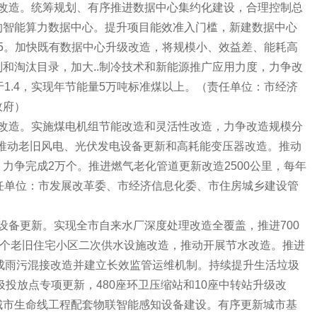
造。统筹规划、有序推进数据中心集约化建设，合理控制总
的智能算力数据中心。提升项目能效准入门槛，新建数据中心
.25。加快既有数据中心升级改造，将规模小、效益差、能耗高
和淘汰目录，加大..制冷技术和新能源推广应用力度，力争改
于1.4，实现年节能量5万吨标准煤以上。（责任单位：市经济
政府）
造。实施煤电机组节能改造和灵活性改造，力争改造规模分
瓦。推动老旧风电、光伏发电设备更新和高耗能变压器改造。推动
力争完成2万个。推进燃气老化管道更新改造2500公里，每年
任单位：市发展改革委、市经济信息化委、市住房城乡建设管
备更新。实现全市自来水厂深度处理改造全覆盖，推进700
0个老旧住宅小区二次供水设施改造，推动开展节水改造。推进
.完成雨污混接改造并建立长效监管运维机制。持续提升生活垃圾
圾投放点专项更新，480座环卫压缩站和10座中转站升级改
城市生命线工程配套物联智能感知设备建设。有序更新城市基