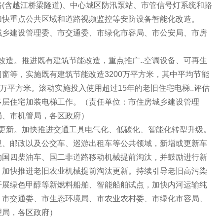
(含越江桥梁隧道)、中心城区防汛泵站、市管信号灯系统和路
加快重点公共区域和道路视频监控等安防设备智能化改造。
城乡建设管理委、市交通委、市绿化市容局、市公安局、市房
造。推进既有建筑节能改造，重点推广..空调设备、可再生
窗等，实施既有建筑节能改造3200万平方米，其中平均节能
0万平方米。滚动实施投入使用超过15年的老旧住宅电梯..评估
多层住宅加装电梯工作。（责任单位：市住房城乡建设管理
局、市机管局，各区政府）
新。加快推进交通工具电气化、低碳化、智能化转型升级。
卫、邮政以及公交车、巡游出租车等公共领域，新增或更新车
动国四柴油车、国二非道路移动机械提前淘汰，并鼓励进行新
，加快推进老旧农业机械提前淘汰更新。持续引导老旧高污染
开展绿色甲醇等新燃料船舶、智能船舶试点，加快内河运输纯
：市交通委、市生态环境局、市农业农村委、市绿化市容局、
理局，各区政府）