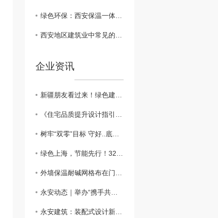
绿色环保：西安保温一体板在建筑行业的可持续发展
西安地区建筑业中常见的保温一体板材料对比
企业资讯
新疆朋友看过来！绿色建筑新篇章：外墙外保温助力新疆可持续发展
​《住宅品质提升设计指引》：鼓励按照近零能耗建筑建设
树牢“双零”目标 守好..底线，做好外墙保温工程
绿色上海，节能先行！3200万平方米建筑穿上“保温外衣”，外墙保温材料助力城市绿色发展
外墙保温耐碱网格布在门窗口翻包做法？？
永安动态｜举办“携手共进、关怀员工”主题活动
永安建筑：装配式设计新突破，硬泡聚氨酯复合陶瓷薄板一体板方案，成本降低，施工效率高