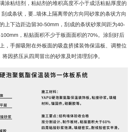
满涂粘结剂，粘結剂的堆积高度不小于成活粘贴厚度的
）刮成条状，要..墙体上隔离带的方向同砂浆的条状方向
上下边距边留30-50mm，刮成的条状砂浆间距为40-
-100mm，粘贴面积不少于板面面积的70%。涂刮好后
上，手握吸附在外板面的吸盘挤揉装饰保温板、调整位
整，将因挤压从四周冒出的砂浆及时清理刮净。