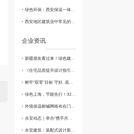
绿色环保：西安保温一体板在建筑行业的可持续发展
西安地区建筑业中常见的保温一体板材料对比
企业资讯
新疆朋友看过来！绿色建筑新篇章：外墙外保温助力新疆可持续发展
​《住宅品质提升设计指引》：鼓励按照近零能耗建筑建设
树牢“双零”目标 守好..底线，做好外墙保温工程
绿色上海，节能先行！3200万平方米建筑穿上“保温外衣”，外墙保温材料助力城市绿色发展
外墙保温耐碱网格布在门窗口翻包做法？？
永安动态｜举办“携手共进、关怀员工”主题活动
永安建筑：装配式设计新突破，硬泡聚氨酯复合陶瓷薄板一体板方案，成本降低，施工效率高