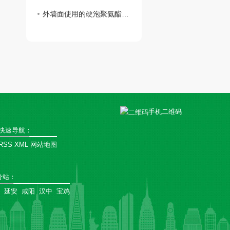
外墙面使用的硬泡聚氨酯复合陶瓷薄板一体板有何魅力？
手机二维码
快速导航：
RSS
XML
网站地图
分站
：
延安
咸阳
汉中
宝鸡