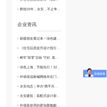
辉煌20年，永安，不止争朝夕
企业资讯
新疆朋友看过来！绿色建筑新篇章：外墙外保温助力新疆可持续发展
​《住宅品质提升设计指引》：鼓励按照近零能耗建筑建设
树牢“双零”目标 守好..底线，做好外墙保温工程
绿色上海，节能先行！3200万平方米建筑穿上“保温外衣”，外墙保温材料助力城市绿色发展
外墙保温耐碱网格布在门窗口翻包做法？？
永安动态｜举办“携手共进、关怀员工”主题活动
永安建筑：装配式设计新突破，硬泡聚氨酯复合陶瓷薄板一体板方案，成本降低，施工效率高
外墙面使用的硬泡聚氨酯复合陶瓷薄板一体板有何魅力？