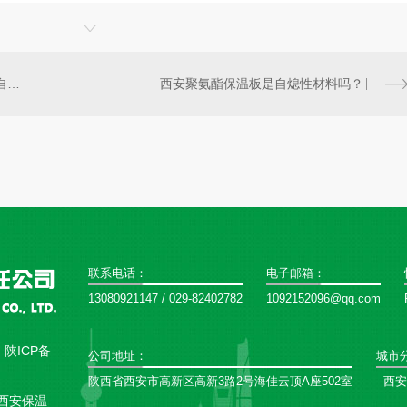
聚氨酯保温板的优良性能决定了自身的价值
西安聚氨酯保温板是自熄性材料吗？
联系电话：
电子邮箱：
13080921147 / 029-82402782
1092152096@qq.com
：
陕ICP备
公司地址：
城市
陕西省西安市高新区高新3路2号海佳云顶A座502室
西安
西安保温