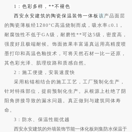
1：色彩多样，**不褪色
西安永安建筑的陶瓷保温装饰一体板
该
产品面层
的陶瓷薄板经
12
80
°C高温烧制而成，吸水率≤0.1，
耐腐蚀性不低于GA级，耐磨性**可达5级，密度高，
强度好且极端耐候。饰面效果丰富逼真运用高精度喷
墨打印和高温色釉技术，可将天然石材一比一还原，
其色彩光泽、肌理纹路和质感自然。
2：施工便捷，安装速度快
采用粘锚相结合的施工工艺，工厂预制化生产，
针对特殊部位，提前预制化生产。从根源上杜绝了阴
阳角拼接导致的漏水问题。真正做到与建筑同体寿
命。
3：防水、保温性能优越
西安永安建筑的外墙装饰节能一体化板则集防水保温于