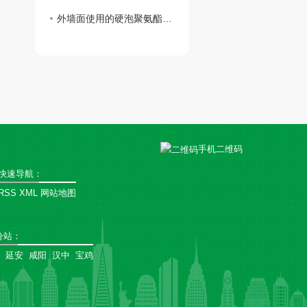
外墙面使用的硬泡聚氨酯复合陶瓷薄板一体板有何魅力？
手机二维码
快速导航：
RSS
XML
网站地图
分站
：
延安
咸阳
汉中
宝鸡