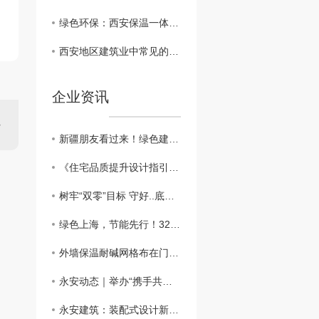
绿色环保：西安保温一体板在建筑行业的可持续发展
西安地区建筑业中常见的保温一体板材料对比
企业资讯
新疆朋友看过来！绿色建筑新篇章：外墙外保温助力新疆可持续发展
​《住宅品质提升设计指引》：鼓励按照近零能耗建筑建设
树牢“双零”目标 守好..底线，做好外墙保温工程
绿色上海，节能先行！3200万平方米建筑穿上“保温外衣”，外墙保温材料助力城市绿色发展
外墙保温耐碱网格布在门窗口翻包做法？？
永安动态｜举办“携手共进、关怀员工”主题活动
永安建筑：装配式设计新突破，硬泡聚氨酯复合陶瓷薄板一体板方案，成本降低，施工效率高