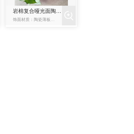
岩棉复合哑光面陶瓷薄板保温装饰一体板
饰面材质：陶瓷薄板烧制温度：1300℃饰面层吸水率：≤0.5%保温层：岩棉安装方式：粘接为主锚固为辅标板尺寸900mm*600mm导热系数：≤0.046W/(m·k)应用场景：高端住区、高端酒店、大型