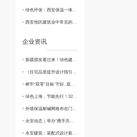
绿色环保：西安保温一体板在建筑行业的可持续发展
西安地区建筑业中常见的保温一体板材料对比
企业资讯
新疆朋友看过来！绿色建筑新篇章：外墙外保温助力新疆可持续发展
​《住宅品质提升设计指引》：鼓励按照近零能耗建筑建设
树牢“双零”目标 守好..底线，做好外墙保温工程
绿色上海，节能先行！3200万平方米建筑穿上“保温外衣”，外墙保温材料助力城市绿色发展
外墙保温耐碱网格布在门窗口翻包做法？？
永安动态｜举办“携手共进、关怀员工”主题活动
永安建筑：装配式设计新突破，硬泡聚氨酯复合陶瓷薄板一体板方案，成本降低，施工效率高