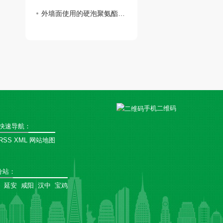
外墙面使用的硬泡聚氨酯复合陶瓷薄板一体板有何魅力？
手机二维码
快速导航：
RSS
XML
网站地图
分站
：
延安
咸阳
汉中
宝鸡