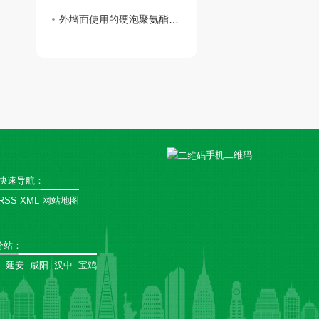
外墙面使用的硬泡聚氨酯复合陶瓷薄板一体板有何魅力？
手机二维码
快速导航：
RSS
XML
网站地图
分站
：
延安
咸阳
汉中
宝鸡