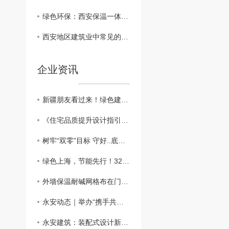
绿色环保：西安保温一体板在建筑行业的可持续发展
西安地区建筑业中常见的保温一体板材料对比
企业资讯
新疆朋友看过来！绿色建筑新篇章：外墙外保温助力新疆可持续发展
​《住宅品质提升设计指引》：鼓励按照近零能耗建筑建设
树牢“双零”目标 守好..底线，做好外墙保温工程
绿色上海，节能先行！3200万平方米建筑穿上“保温外衣”，外墙保温材料助力城市绿色发展
外墙保温耐碱网格布在门窗口翻包做法？？
永安动态｜举办“携手共进、关怀员工”主题活动
永安建筑：装配式设计新突破，硬泡聚氨酯复合陶瓷薄板一体板方案，成本降低，施工效率高